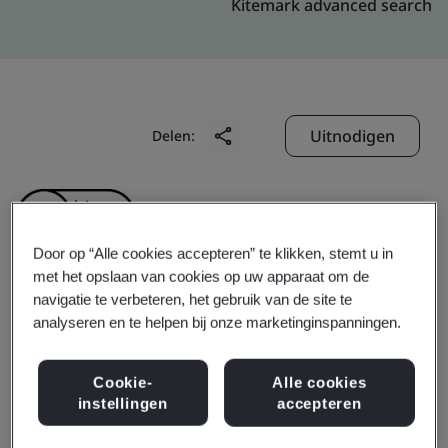
Kitemark advanced search
Uitnodigen
Delen:
Door op “Alle cookies accepteren” te klikken, stemt u in
met het opslaan van cookies op uw apparaat om de
navigatie te verbeteren, het gebruik van de site te
Zhangjiagang Guotai
analyseren en te helpen bij onze marketinginspanningen.
Huarong New Chemical
Cookie-
Alle cookies
instellingen
accepteren
Materials Co., Ltd.