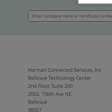
Harman Connected Services, Inc
Bellevue Technology Center
2nd Floor, Suite 200
2002, 156th Ave NE
Bellevue
98007