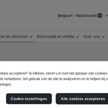
Belgium - Nederlands
en en diensten
Informatie en media
Over ons
okies accepteren” te klikken, stemt u in met het opslaan van cookie
te verbeteren, het gebruik van de site te analyseren en te helpen bij 
ile
ningen.
Cookie-instellingen
Alle cookies accepteren
ficates - Validation and Verification