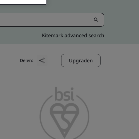
Kitemark advanced search
Upgraden
Delen: