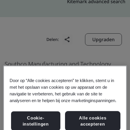
Kitemark advanced search
Upgraden
Delen:
Southco Manufacturing and Technology
(Shanghai) Co., Ltd.
Door op “Alle cookies accepteren” te klikken, stemt u in
No. 30 Yuanming Road
met het opslaan van cookies op uw apparaat om de
Xinzhuang Industry Park
navigatie te verbeteren, het gebruik van de site te
Minhang District
analyseren en te helpen bij onze marketinginspanningen.
201108
Cookie-
Alle cookies
China
instellingen
accepteren