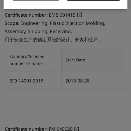
Certificate number:
EMS 601415
Scope:
Engineering, Plastic Injection Molding,
Assembly, Shipping, Receiving.
用于安全生产的锁定系统的设计、开发和生产。
Standard/Scheme
Start Date
number or name
ISO 14001:2015
2013-08-28
Certificate number:
FM 645620