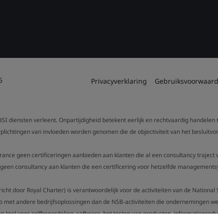
6
Privacyverklaring
Gebruiksvoorwaar
SI diensten verleent. Onpartijdigheid betekent eerlijk en rechtvaardig handelen
verplichtingen van invloeden worden genomen die de objectiviteit van het beslui
urance geen certificeringen aanbieden aan klanten die al een consultancy trajec
een consultancy aan klanten die een certificering voor hetzelfde managementsy
gericht door Royal Charter) is verantwoordelijk voor de activiteiten van de Nation
o met andere bedrijfsoplossingen dan de NSB-activiteiten die ondernemingen wer
n tool voor zelfbeoordeling, software, het testen van producten, informatieproduc