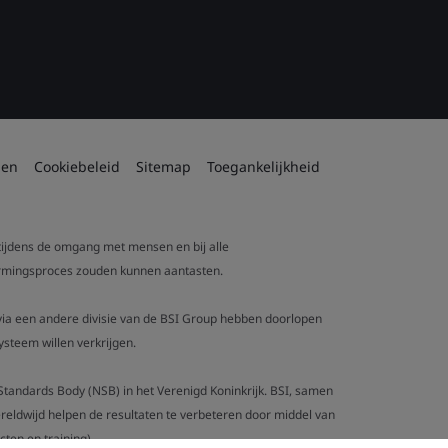
den
Cookiebeleid
Sitemap
Toegankelijkheid
 tijdens de omgang met mensen en bij alle
tvormingsproces zouden kunnen aantasten.
t via een andere divisie van de BSI Group hebben doorlopen
steem willen verkrijgen.
al Standards Body (NSB) in het Verenigd Koninkrijk. BSI, samen
eldwijd helpen de resultaten te verbeteren door middel van
ten en training).