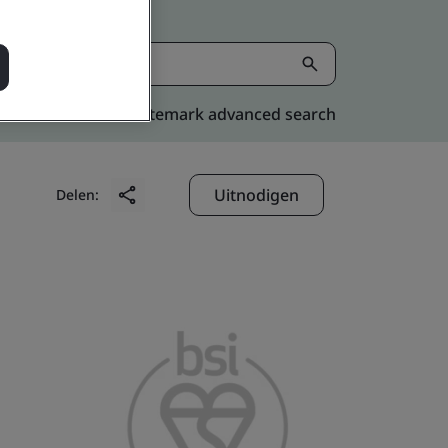
Kitemark advanced search
Uitnodigen
Delen: