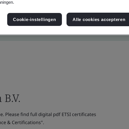
ningen.
Cookie-instellingen
Alle cookies accepteren
 B.V.
. Please find full digital pdf ETSI certificates
e & Certifications".