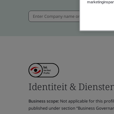
marketinginspan
Identiteit & Diensten
Business scope:
Not applicable for this profile
published under section “Business Governanc