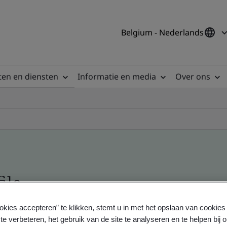
Belgium - Nederlands
en en diensten
Informatie en media
Over ons
ile
okies accepteren” te klikken, stemt u in met het opslaan van cookie
ficates - Validation and Verification
te verbeteren, het gebruik van de site te analyseren en te helpen bij 