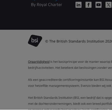
© The British Standards Institution 202
Onpartijdigheid
is het basisprincipe voor de manier waarop B
bedrijfsactiviteiten. Het betekent dat beslissingen zonder 
Als een geaccrediteerde certificeringsinstantie kan BSI Ass
voor hetzelfde managementsysteem. Evenzo bieden wij ook g
Het British Standards Institution (BSI, een bedrijf dat is op
met de dochterondernemingen, biedt ook een breed portfoli
op normen gebaseerde best practices (zoals certificering, ee