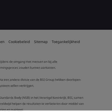
den
Cookiebeleid
Sitemap
Toegankelijkheid
 tijdens de omgang met mensen en bij alle
tvormingsproces zouden kunnen aantasten.
t via een andere divisie van de BSI Group hebben doorlopen
steem willen verkrijgen.
al Standards Body (NSB) in het Verenigd Koninkrijk. BSI, samen
eldwijd helpen de resultaten te verbeteren door middel van
ten en training).