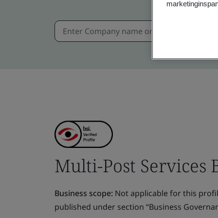
marketinginspan
Multi-Post Services B
Business scope:
Not applicable for this profile
published under section “Business Governanc