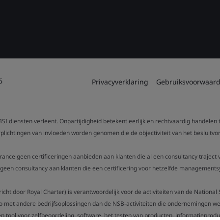
6
Privacyverklaring
Gebruiksvoorwaar
SI diensten verleent. Onpartijdigheid betekent eerlijk en rechtvaardig handelen
verplichtingen van invloeden worden genomen die de objectiviteit van het beslui
urance geen certificeringen aanbieden aan klanten die al een consultancy trajec
een consultancy aan klanten die een certificering voor hetzelfde managementsy
gericht door Royal Charter) is verantwoordelijk voor de activiteiten van de Nation
o met andere bedrijfsoplossingen dan de NSB-activiteiten die ondernemingen wer
n tool voor zelfbeoordeling, software, het testen van producten, informatieproduc