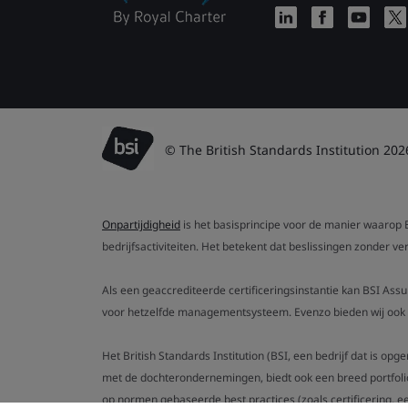
© The British Standards Institution 202
Onpartijdigheid
is het basisprincipe voor de manier waarop B
bedrijfsactiviteiten. Het betekent dat beslissingen zonder 
Als een geaccrediteerde certificeringsinstantie kan BSI Ass
voor hetzelfde managementsysteem. Evenzo bieden wij ook g
Het British Standards Institution (BSI, een bedrijf dat is op
met de dochterondernemingen, biedt ook een breed portfoli
op normen gebaseerde best practices (zoals certificering, ee