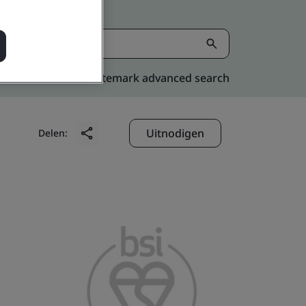
Kitemark advanced search
Uitnodigen
Delen: