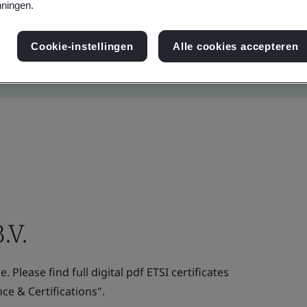
ningen.
Cookie-instellingen
Alle cookies accepteren
.V.
. Please find full digital pdf ETSI certificates
e & Certifications".