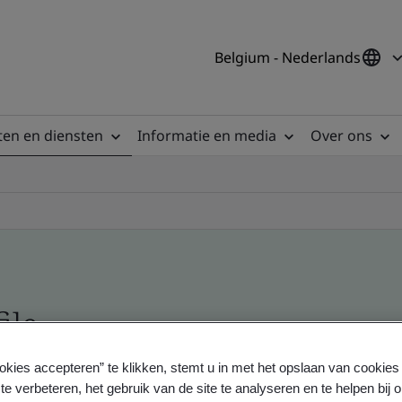
Belgium - Nederlands
en en diensten
Informatie en media
Over ons
ile
okies accepteren” te klikken, stemt u in met het opslaan van cookie
ficates - Validation and Verification
te verbeteren, het gebruik van de site te analyseren en te helpen bij 