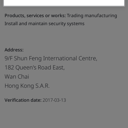
maintain security systems
Products, services or works:
Trading manufacturing
Install and maintain security systems
Address:
9/F Shun Feng International Centre,
182 Queen's Road East,
Wan Chai
Hong Kong S.A.R.
Verification date:
2017-03-13