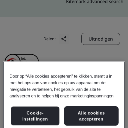
Kitemark advanced search
Uitnodigen
Delen:
Door op “Alle cookies accepteren” te klikken, stemt u in
met het opslaan van cookies op uw apparaat om de
Manifest Marketing
navigatie te verbeteren, het gebruik van de site te
analyseren en te helpen bij onze marketinginspanningen.
Limited
Cookie-
Alle cookies
instellingen
accepteren
Business scope:
Trading manufacturing Install and