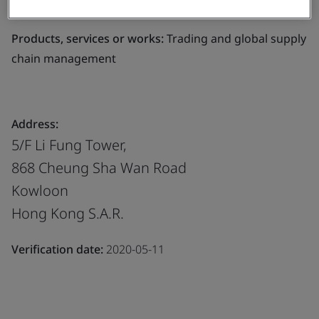
including trading, logistics, distribution and retail.
Products, services or works:
Trading and global supply
chain management
Address:
5/F Li Fung Tower,
868 Cheung Sha Wan Road
Kowloon
Hong Kong S.A.R.
Verification date:
2020-05-11