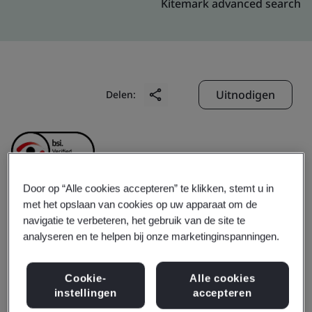
Kitemark advanced search
Uitnodigen
Delen:
Door op “Alle cookies accepteren” te klikken, stemt u in
met het opslaan van cookies op uw apparaat om de
Fung Corporate Service
navigatie te verbeteren, het gebruik van de site te
analyseren en te helpen bij onze marketinginspanningen.
Group Limited
Cookie-
Alle cookies
instellingen
accepteren
Business scope:
Supply chain for consumer goods