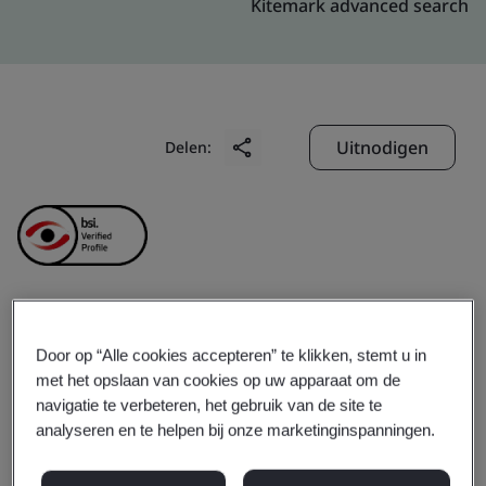
Kitemark advanced search
Uitnodigen
Delen:
Kings International
Door op “Alle cookies accepteren” te klikken, stemt u in
met het opslaan van cookies op uw apparaat om de
Limited
navigatie te verbeteren, het gebruik van de site te
analyseren en te helpen bij onze marketinginspanningen.
Business scope:
Manufacturer of Leather and Leather