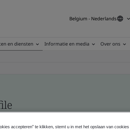
Belgium - Nederlands
en en diensten
Informatie en media
Over ons
ile
ficates - Validation and Verification
okies accepteren” te klikken, stemt u in met het opslaan van cookie