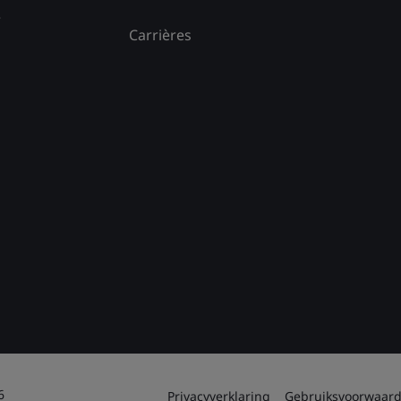
e
Carrières
6
Privacyverklaring
Gebruiksvoorwaar