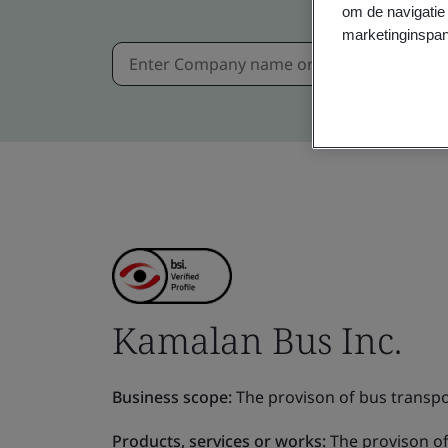
om de navigatie 
marketinginspan
Kamalan Bus Inc.
Business scope:
The provison of bus transpo
Products, services or works:
The provison of