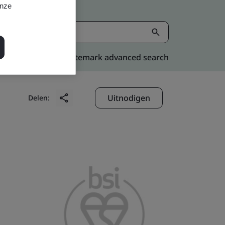
onze
Kitemark advanced search
Uitnodigen
Delen: