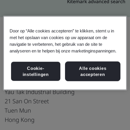
Kitemark advanced search
Door op “Alle cookies accepteren” te klikken, stemt u in
met het opslaan van cookies op uw apparaat om de
Upgraden
Delen:
navigatie te verbeteren, het gebruik van de site te
analyseren en te helpen bij onze marketinginspanningen.
Hong Kong Telecommunications (HKT) Ltd.
Cookie-
Alle cookies
Information Technology
instellingen
accepteren
4/F, Block B
Yau Tak Industrial Building
21 San On Street
Tuen Mun
Hong Kong