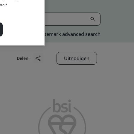
onze
Kitemark advanced search
Uitnodigen
Delen: