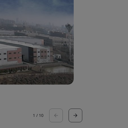
1
/
10