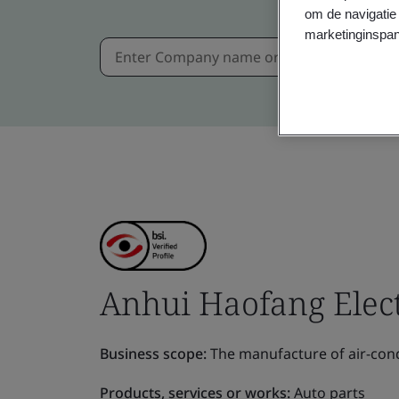
om de navigatie 
marketinginspan
Anhui Haofang Elect
Business scope:
The manufacture of air-cond
Products, services or works:
Auto parts