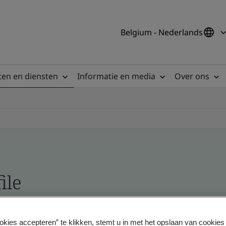
Belgium - Nederlands
en en diensten
Informatie en media
Over ons
ile
ficates - Validation and Verification
okies accepteren” te klikken, stemt u in met het opslaan van cookie