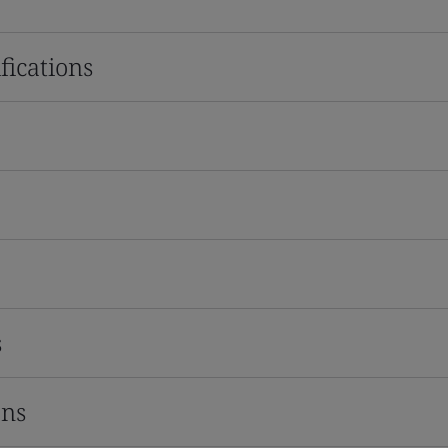
fications
s
ons