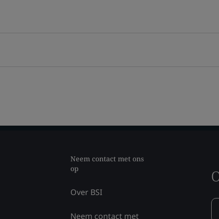
Neem contact met ons
op
O
Over BSI
Neem contact met