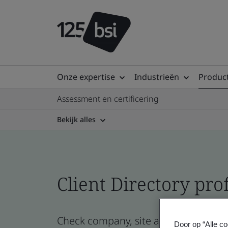
Onze expertise
Industrieën
Product
Assessment en certificering
Bekijk alles
Client Directory prof
Check company, site and product certi
Door op “Alle co