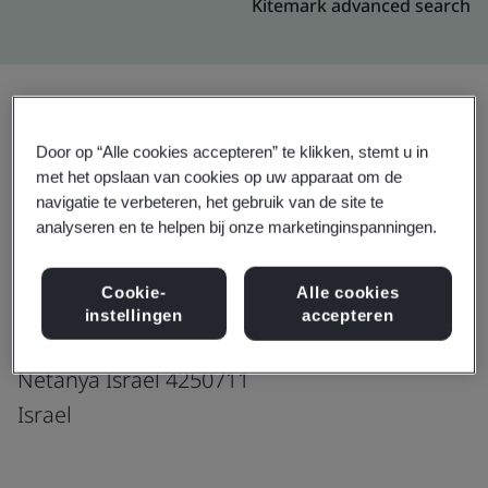
Kitemark advanced search
Upgraden
Delen:
Door op “Alle cookies accepteren” te klikken, stemt u in
met het opslaan van cookies op uw apparaat om de
navigatie te verbeteren, het gebruik van de site te
analyseren en te helpen bij onze marketinginspanningen.
Genpact
Hamahshev St 1,
Cookie-
Alle cookies
(Entrance C, 3rd Floor)
instellingen
accepteren
Poleg IZ,
Netanya Israel 4250711
Israel