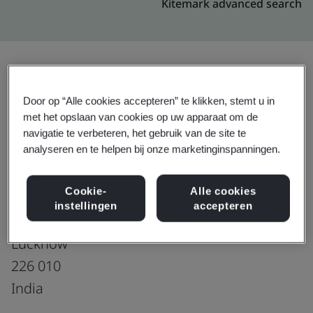
Kitemark advanced search
Upgraden
Delen:
Door op “Alle cookies accepteren” te klikken, stemt u in
met het opslaan van cookies op uw apparaat om de
navigatie te verbeteren, het gebruik van de site te
analyseren en te helpen bij onze marketinginspanningen.
Genpact India Pvt Ltd
Experio Building 6th floor ,
Cookie-
Alle cookies
Vibhuti Khand
instellingen
accepteren
Gomti Nagar
Lucknow
226 010
India