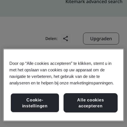
Kitemark advanced search
Upgraden
Delen:
Genpact India Private Limited
Door op “Alle cookies accepteren” te klikken, stemt u in
met het opslaan van cookies op uw apparaat om de
Stellar - M/S Osprey E commerce pvt ltd
navigatie te verbeteren, het gebruik van de site te
Plot 5&6, Sector-135
analyseren en te helpen bij onze marketinginspanningen.
Dist Gautam Budh Nagar
Noida
Cookie-
Alle cookies
instellingen
accepteren
201 301
India