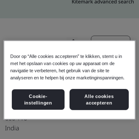
Kitemark advanced search
Upgraden
Delen:
Door op “Alle cookies accepteren” te klikken, stemt u in
met het opslaan van cookies op uw apparaat om de
Genpact India Private Limited
navigatie te verbeteren, het gebruik van de site te
6th Floor, Campus-10
analyseren en te helpen bij onze marketinginspanningen.
Unit 601 & 602,RMZ-One Paramount
Cookie-
Alle cookies
Mount Poonamallee High Road, Porur
instellingen
accepteren
Chennai
600 116
India