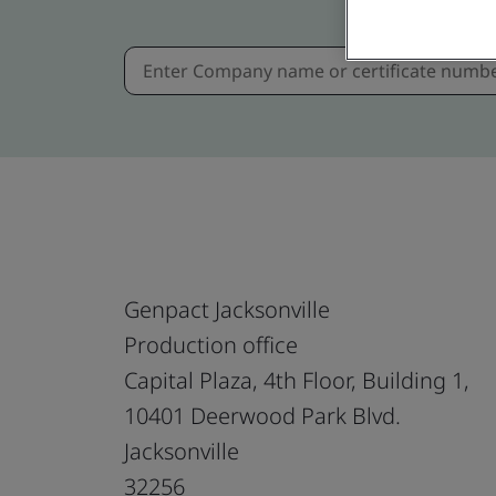
Genpact Jacksonville
Production office
Capital Plaza, 4th Floor, Building 1,
10401 Deerwood Park Blvd.
Jacksonville
32256