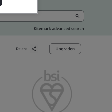
Kitemark advanced search
Upgraden
Delen: