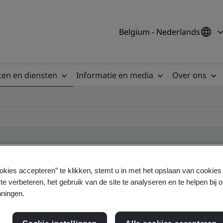
Belgium - Nederlands
en en diensten
Informatie en media
Over ons
okies accepteren” te klikken, stemt u in met het opslaan van cookie
ile
te verbeteren, het gebruik van de site te analyseren en te helpen bij 
ningen.
ficates - Validation and Verification