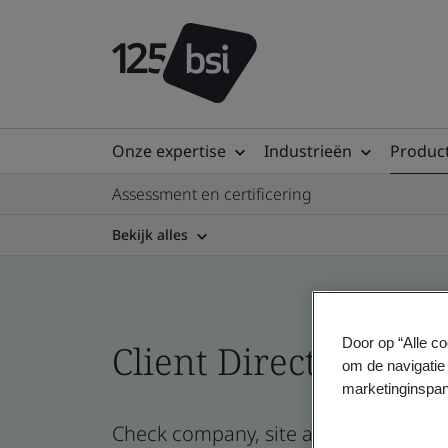
Onze expertise
Industrieën
Product
Assessment en certificering
Bekijk alles
Door op “Alle co
Client Directory prof
om de navigatie 
marketinginspan
Check company, site and product certi