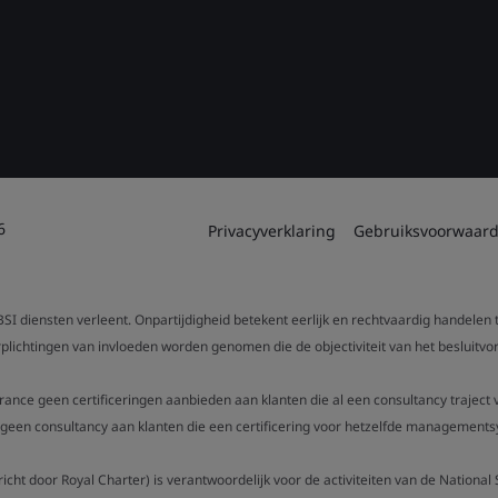
6
Privacyverklaring
Gebruiksvoorwaar
SI diensten verleent. Onpartijdigheid betekent eerlijk en rechtvaardig handelen
verplichtingen van invloeden worden genomen die de objectiviteit van het beslui
urance geen certificeringen aanbieden aan klanten die al een consultancy trajec
een consultancy aan klanten die een certificering voor hetzelfde managementsy
gericht door Royal Charter) is verantwoordelijk voor de activiteiten van de Nation