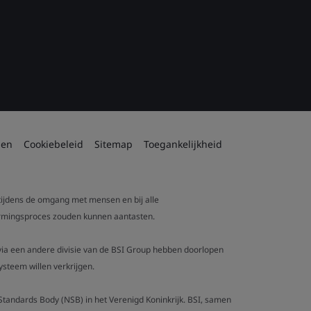
den
Cookiebeleid
Sitemap
Toegankelijkheid
 tijdens de omgang met mensen en bij alle
tvormingsproces zouden kunnen aantasten.
t via een andere divisie van de BSI Group hebben doorlopen
steem willen verkrijgen.
al Standards Body (NSB) in het Verenigd Koninkrijk. BSI, samen