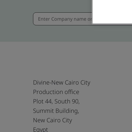
Divine-New Cairo City
Production office
Plot 44, South 90,
Summit Building,
New Cairo City
Egypt