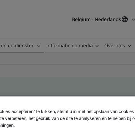
Belgium - Nederlands
en en diensten
Informatie en media
Over ons
ile
okies accepteren” te klikken, stemt u in met het opslaan van cookie
te verbeteren, het gebruik van de site te analyseren en te helpen bij 
ningen.
ficates - Validation and Verification