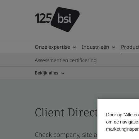
Onze expertise
Industrieën
Product
Assessment en certificering
Bekijk alles
Client Directory prof
Door op “Alle co
om de navigatie 
marketinginspan
Check company, site and product certi