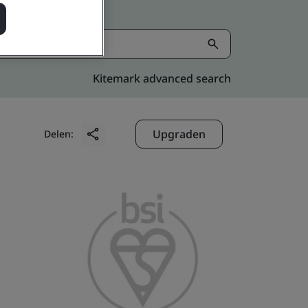
Kitemark advanced search
Upgraden
Delen: