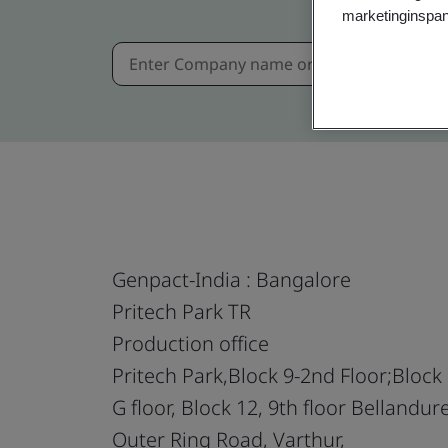
marketinginspan
Genpact-India : Bangalore
Pritech Park TR
Production office
Pritech Park,Block 9-2nd Floor;Block 
G floor, Block 12, 9th floor Bellandure
Outer Ring Road, Varthur,