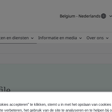
Belgium - Nederlands
en en diensten
Informatie en media
Over ons
ile
okies accepteren” te klikken, stemt u in met het opslaan van cookie
ficates - Validation and Verification
te verbeteren, het gebruik van de site te analyseren en te helpen bij 