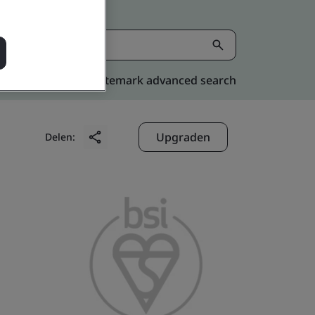
Kitemark advanced search
Upgraden
Delen: