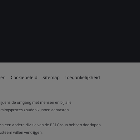
den
Cookiebeleid
Sitemap
Toegankelijkheid
 tijdens de omgang met mensen en bij alle
tvormingsproces zouden kunnen aantasten.
t via een andere divisie van de BSI Group hebben doorlopen
steem willen verkrijgen.