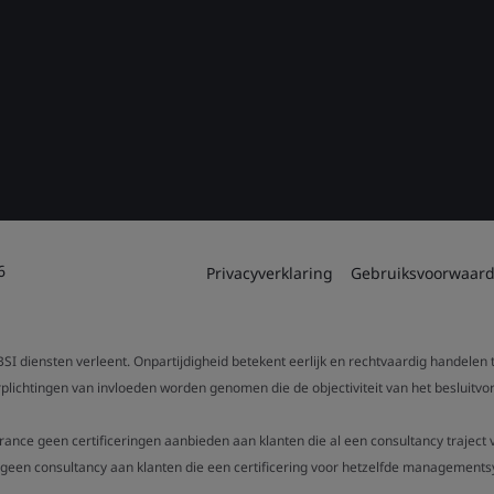
6
Privacyverklaring
Gebruiksvoorwaar
SI diensten verleent. Onpartijdigheid betekent eerlijk en rechtvaardig handelen
verplichtingen van invloeden worden genomen die de objectiviteit van het beslui
urance geen certificeringen aanbieden aan klanten die al een consultancy trajec
een consultancy aan klanten die een certificering voor hetzelfde managementsy