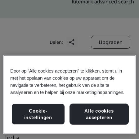
Kitemark advanced search
Upgraden
Delen:
Genpact-India : HYBD Phoenix
Door op “Alle cookies accepteren” te klikken, stemt u in
Production office
met het opslaan van cookies op uw apparaat om de
navigatie te verbeteren, het gebruik van de site te
M/s. Phoenix Tech Tower Private Limited
analyseren en te helpen bij onze marketinginspanningen.
2nd Floor, Plot No. 14/46,
IDA Uppal, Habsiguda,
Cookie-
Alle cookies
Hyderabad
instellingen
accepteren
500 039
India