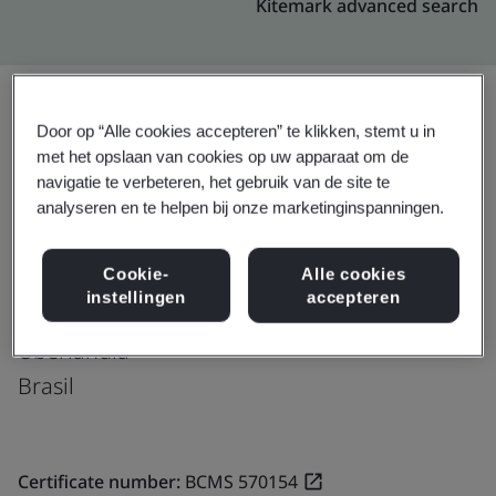
Kitemark advanced search
Door op “Alle cookies accepteren” te klikken, stemt u in
Upgraden
Delen:
met het opslaan van cookies op uw apparaat om de
navigatie te verbeteren, het gebruik van de site te
analyseren en te helpen bij onze marketinginspanningen.
Genpact
Cookie-
Alle cookies
Avenida Cesario Alvim no. 5606
instellingen
accepteren
Bairro Granja Marileusa
Uberlandia
Brasil
Certificate number:
BCMS 570154