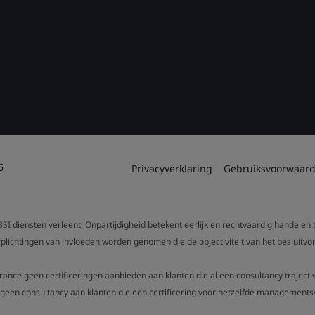
6
Privacyverklaring
Gebruiksvoorwaar
SI diensten verleent. Onpartijdigheid betekent eerlijk en rechtvaardig handelen
verplichtingen van invloeden worden genomen die de objectiviteit van het beslui
urance geen certificeringen aanbieden aan klanten die al een consultancy trajec
een consultancy aan klanten die een certificering voor hetzelfde managementsy