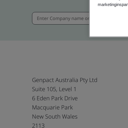
marketinginspan
Genpact Australia Pty Ltd
Suite 105, Level 1
6 Eden Park Drive
Macquarie Park
New South Wales
2113