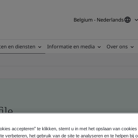
Belgium - Nederlands
en en diensten
Informatie en media
Over ons
ile
okies accepteren” te klikken, stemt u in met het opslaan van cookie
ficates - Validation and Verification
te verbeteren, het gebruik van de site te analyseren en te helpen bij 