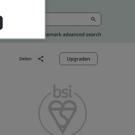
Kitemark advanced search
Upgraden
Delen: