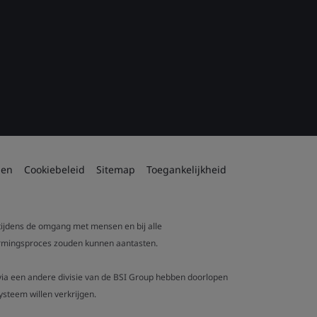
den
Cookiebeleid
Sitemap
Toegankelijkheid
 tijdens de omgang met mensen en bij alle
tvormingsproces zouden kunnen aantasten.
t via een andere divisie van de BSI Group hebben doorlopen
steem willen verkrijgen.