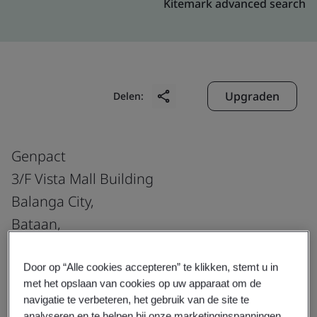
Kitemark advanced search
Upgraden
Delen:
Genpact
3/F Vista Mall Building
Balanga City,
Bataan,
Philippines
Door op “Alle cookies accepteren” te klikken, stemt u in
met het opslaan van cookies op uw apparaat om de
navigatie te verbeteren, het gebruik van de site te
Certificate number:
EMS 553818
analyseren en te helpen bij onze marketinginspanningen.