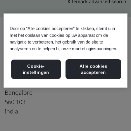
Kitemark advanced search
Door op “Alle cookies accepteren” te klikken, stemt u in
met het opslaan van cookies op uw apparaat om de
Upgraden
Delen:
navigatie te verbeteren, het gebruik van de site te
analyseren en te helpen bij onze marketinginspanningen.
Genpact India
Cookie-
Alle cookies
instellingen
accepteren
Bldg # 2, Salarpuria Softzone
Bellandur, Varthur Hobli
Bangalore
560 103
India