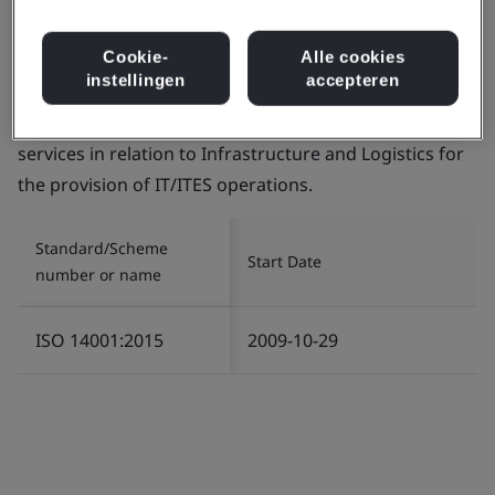
Cookie-
Alle cookies
instellingen
accepteren
Certificate number:
EMS 553818
Scope:
The management of Environment related
services in relation to Infrastructure and Logistics for
the provision of IT/ITES operations.
Standard/Scheme
Start Date
number or name
ISO 14001:2015
2009-10-29