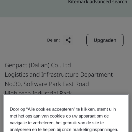
Kitemark advanced search
Upgraden
Delen:
Genpact (Dalian) Co., Ltd
Logistics and Infrastructure Department
No.30, Software Park East Road
High-tech Industrial Park
Dalian
Door op “Alle cookies accepteren” te klikken, stemt u in
Liaoning Province
met het opslaan van cookies op uw apparaat om de
116023
navigatie te verbeteren, het gebruik van de site te
analyseren en te helpen bij onze marketinginspanningen.
China