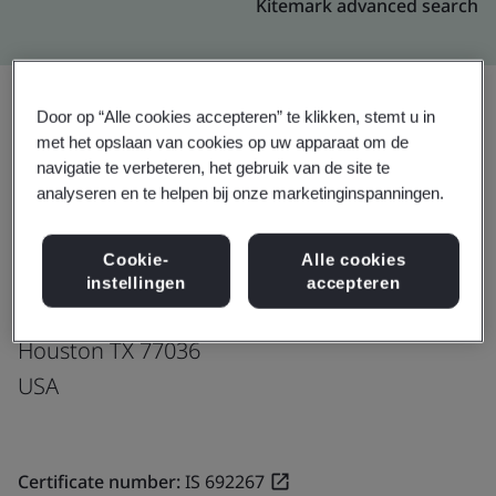
Kitemark advanced search
Door op “Alle cookies accepteren” te klikken, stemt u in
met het opslaan van cookies op uw apparaat om de
Upgraden
Delen:
navigatie te verbeteren, het gebruik van de site te
analyseren en te helpen bij onze marketinginspanningen.
Fusion CX Limited
Cookie-
Alle cookies
9702 Bissonnet
instellingen
accepteren
Street Suite 2250
Houston TX 77036
USA
Certificate number:
IS 692267