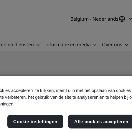
Belgium - Nederlands
en en diensten
Informatie en media
Over ons
okies accepteren” te klikken, stemt u in met het opslaan van cookie
te verbeteren, het gebruik van de site te analyseren en te helpen bij 
ile
ningen.
Cookie-instellingen
Alle cookies accepteren
ficates - Validation and Verification