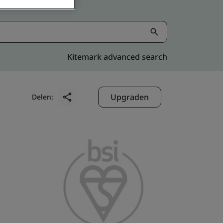
Kitemark advanced search
Upgraden
Delen: