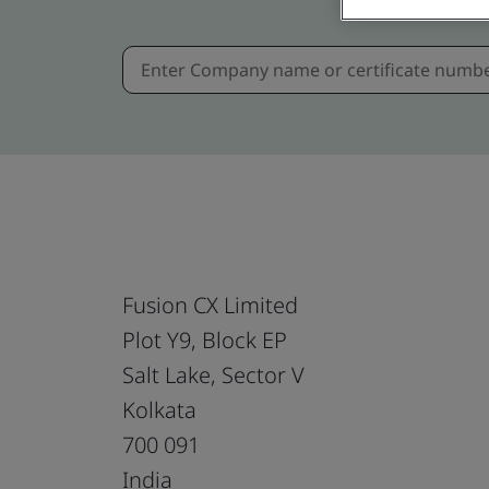
Fusion CX Limited
Plot Y9, Block EP
Salt Lake, Sector V
Kolkata
700 091
India