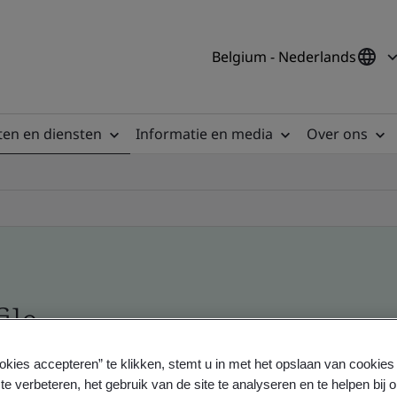
Belgium - Nederlands
en en diensten
Informatie en media
Over ons
ile
okies accepteren” te klikken, stemt u in met het opslaan van cookie
ficates - Validation and Verification
te verbeteren, het gebruik van de site te analyseren en te helpen bij 