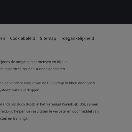
den
Cookiebeleid
Sitemap
Toegankelijkheid
 tijdens de omgang met mensen en bij alle
tvormingsproces zouden kunnen aantasten.
t via een andere divisie van de BSI Group hebben doorlopen
steem willen verkrijgen.
al Standards Body (NSB) in het Verenigd Koninkrijk. BSI, samen
eldwijd helpen de resultaten te verbeteren door middel van
ten en training).