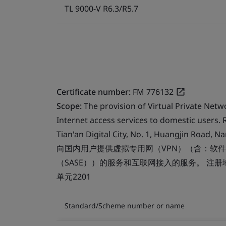
TL 9000-V R6.3/R5.7
Certificate number:
FM 776132
Scope:
The provision of Virtual Private Net
Internet access services to domestic users. 
Tian'an Digital City, No. 1, Huangjin Road,
向国内用户提供虚拟专用网（VPN）（含：软件
（SASE））的服务和互联网接入的服务。 注
单元2201
Standard/Scheme number or name