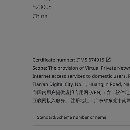
523008
China
Certificate number:
ITMS 674915
Scope:
The provision of Virtual Private Net
Internet access services to domestic users. 
Tian'an Digital City, No. 1, Huangjin Road,
向国内用户提供虚拟专用网 (VPN)（含：软件定义广
互联网接入服务。 注册地址：广东省东莞市南城
Standard/Scheme number or name