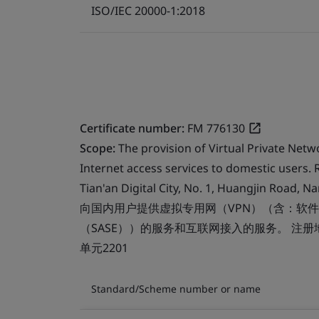
ISO/IEC 20000-1:2018
Certificate number:
FM 776130
Scope:
The provision of Virtual Private Net
Internet access services to domestic users. 
Tian'an Digital City, No. 1, Huangjin Road,
向国内用户提供虚拟专用网（VPN）（含：软件
（SASE））的服务和互联网接入的服务。 注
单元2201
Standard/Scheme number or name