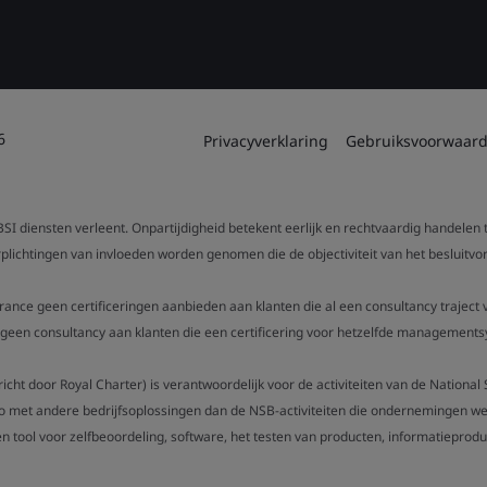
6
Privacyverklaring
Gebruiksvoorwaar
SI diensten verleent. Onpartijdigheid betekent eerlijk en rechtvaardig handelen
verplichtingen van invloeden worden genomen die de objectiviteit van het beslui
urance geen certificeringen aanbieden aan klanten die al een consultancy trajec
een consultancy aan klanten die een certificering voor hetzelfde managementsy
gericht door Royal Charter) is verantwoordelijk voor de activiteiten van de Nation
o met andere bedrijfsoplossingen dan de NSB-activiteiten die ondernemingen wer
n tool voor zelfbeoordeling, software, het testen van producten, informatieproduc