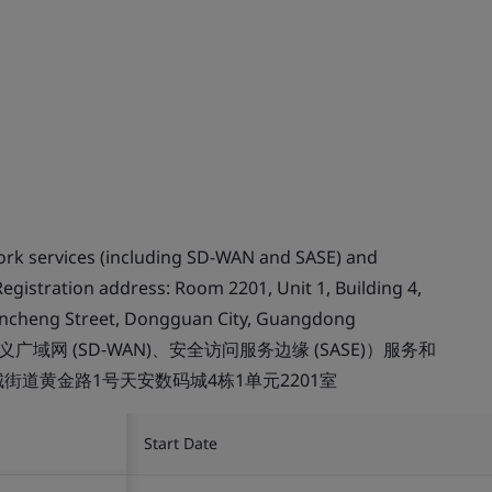
work services (including SD-WAN and SASE) and
Registration address: Room 2201, Unit 1, Building 4,
 Nancheng Street, Dongguan City, Guangdong
域网 (SD-WAN)、安全访问服务边缘 (SASE)）服务和
街道黄金路1号天安数码城4栋1单元2201室
Start Date