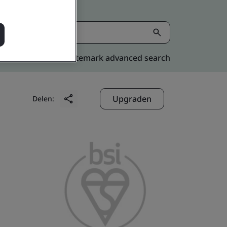
Kitemark advanced search
Upgraden
Delen: