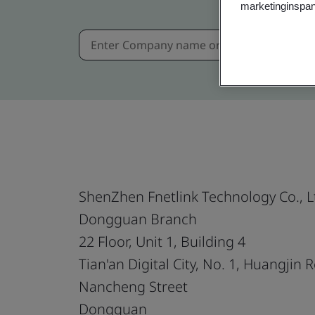
marketinginspan
ShenZhen Fnetlink Technology Co., L
Dongguan Branch
22 Floor, Unit 1, Building 4
Tian'an Digital City, No. 1, Huangjin 
Nancheng Street
Dongguan