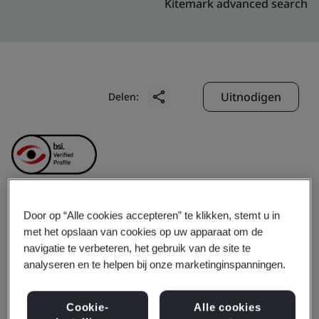
Kitemark advanced search
Uitnodigen
Delen:
Door op “Alle cookies accepteren” te klikken, stemt u in
Sanhe KunFang
met het opslaan van cookies op uw apparaat om de
navigatie te verbeteren, het gebruik van de site te
Electronic Technology
analyseren en te helpen bij onze marketinginspanningen.
Co., Ltd. (Beijing Kunbo
Cookie-
Alle cookies