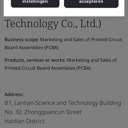
instellingen
accepteren
Fangyuan Electronic
Technology Co., Ltd.)
Business scope:
Marketing and Sales of Printed Circuit
Board Assemblies (PCBA)
Products, services or works:
Marketing and Sales of
Printed Circuit Board Assemblies (PCBA)
Address:
B1, Lantian Science and Technology Building
No. 32, Zhongguancun Street
Haidian District