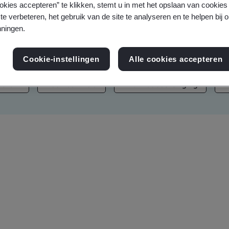
okies accepteren” te klikken, stemt u in met het opslaan van cookie
ars, nieuws en persberichten
te verbeteren, het gebruik van de site te analyseren en te helpen bij 
ningen.
Cookie-instellingen
Alle cookies accepteren
 chain
Duurzaamheid
Informatiebeveiliging
A