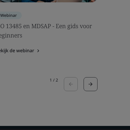
Webinar
Webinar
SO 13485 en MDSAP - Een gids voor
De code 
eginners
UKCA-cla
kijk de webinar
Bekijk de 
1
/
2