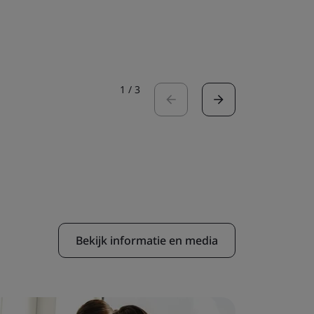
verantw
Lees de c
1
/
3
Bekijk informatie en media