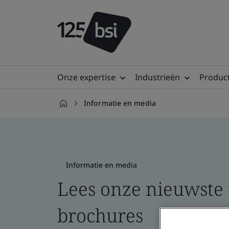
Onze expertise
Industrieën
Product
Informatie en media
nl-
NL
Informatie en media
Lees onze nieuwste t
brochures