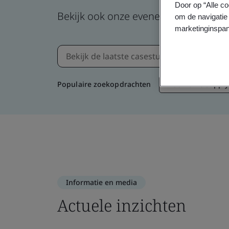
Door op “Alle co
Bekijk ook onze evenementen, webin
om de navigatie 
marketinginspan
Populaire zoekopdrachten
Duurzame supply
Informatie en media
Actuele inzichten