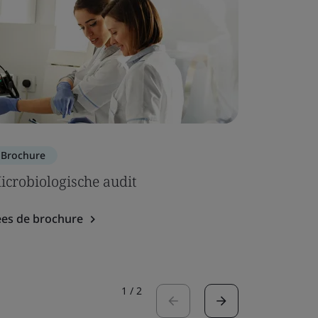
Brochure
Brochure
icrobiologische audit
ISO 134
kwalite
ees de brochure
Lees de b
1
/
2