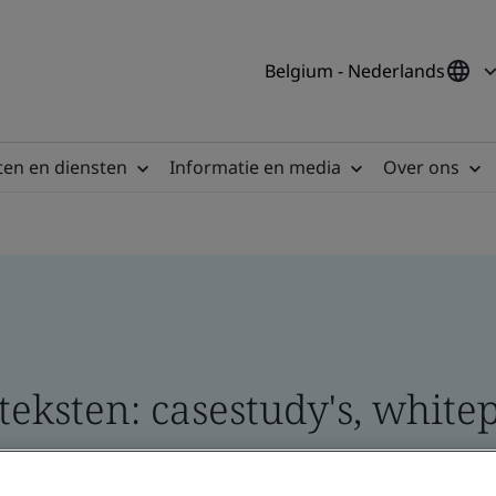
Belgium - Nederlands
en en diensten
Informatie en media
Over ons
eksten: casestudy's, whitep