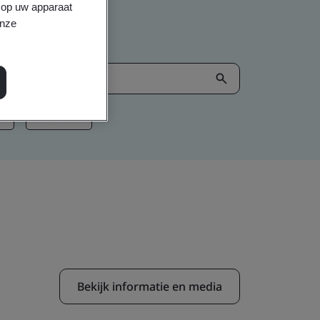
s op uw apparaat
onze
I
Net Zero
Bekijk informatie en media