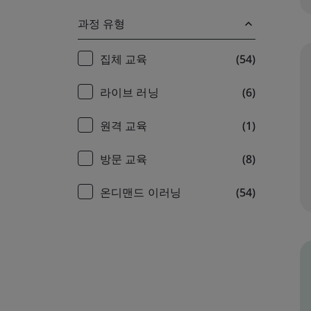
과정 유형
Training
집체 교육
(54)
filter
라이브 러닝
(6)
원격 교육
(1)
방문 교육
(8)
온디맨드 이러닝
(54)