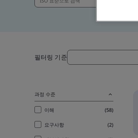
필터링 기준
과정 수준
Training
이해
(58)
filter
요구사항
(2)