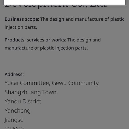
Development Co., Ltd.
Business scope:
The design and manufacture of plastic
injection parts.
Products, services or works:
The design and
manufacture of plastic injection parts.
Address:
Yucai Committee, Gewu Community
Shangzhuang Town
Yandu District
Yancheng
Jiangsu
224000