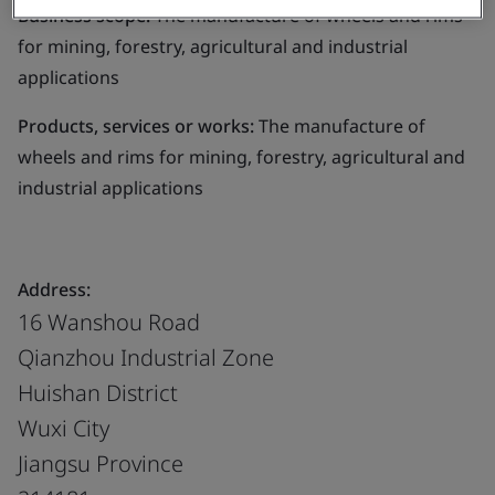
Business scope:
The manufacture of wheels and rims
for mining, forestry, agricultural and industrial
applications
Products, services or works:
The manufacture of
wheels and rims for mining, forestry, agricultural and
industrial applications
Address:
16 Wanshou Road
Qianzhou Industrial Zone
Huishan District
Wuxi City
Jiangsu Province