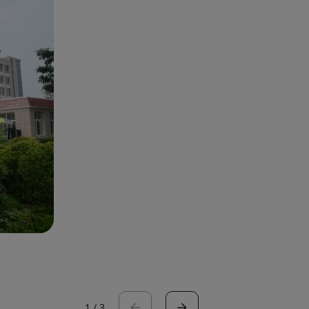
1
/
3