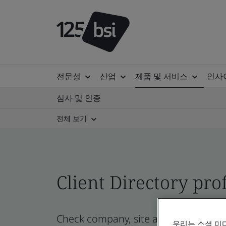
전문성
산업
제품 및 서비스
인사
심사 및 인증
전체 보기
Client Directory prof
Check company, site and product cert
우리는 소셜 미