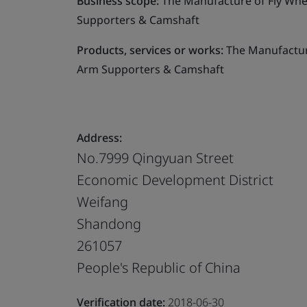
Business scope:
The Manufacture of Fly Whe
Supporters & Camshaft
Products, services or works:
The Manufacture
Arm Supporters & Camshaft
Address:
No.7999 Qingyuan Street
Economic Development District
Weifang
Shandong
261057
People's Republic of China
Verification date:
2018-06-30