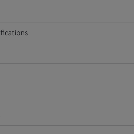
fications
s