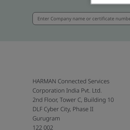
HARMAN Connected Services
Corporation India Pvt. Ltd.
2nd Floor, Tower C, Building 10
DLF Cyber City, Phase II
Gurugram
122 002