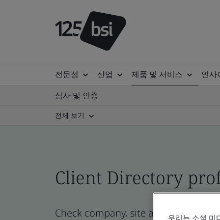
전문성
산업
제품 및 서비스
인사
심사 및 인증
전체 보기
Client Directory prof
Check company, site and product cert
우리는 소셜 미