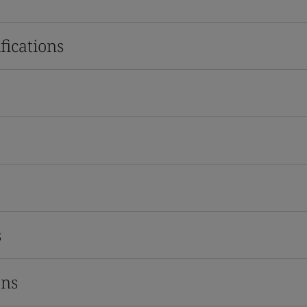
fications
s
ons