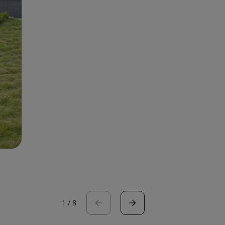
1
/
8