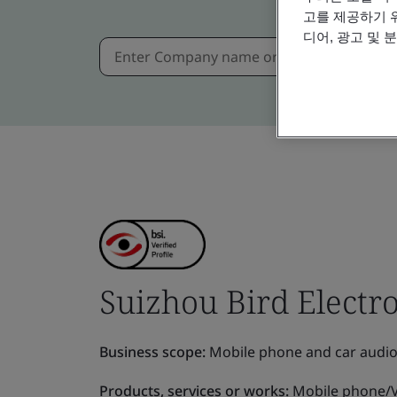
고를 제공하기 
디어, 광고 및 
Suizhou Bird Electron
Business scope:
Mobile phone and car audio
Products, services or works:
Mobile phone/V