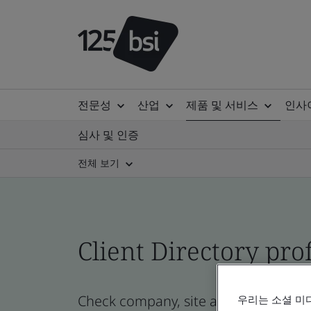
전문성
산업
제품 및 서비스
인사
심사 및 인증
전체 보기
Client Directory prof
Check company, site and product cert
우리는 소셜 미