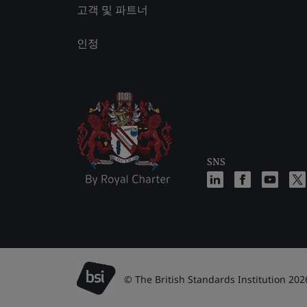
고객 및 파트너
인정
SNS
© The British Standards Institution 202