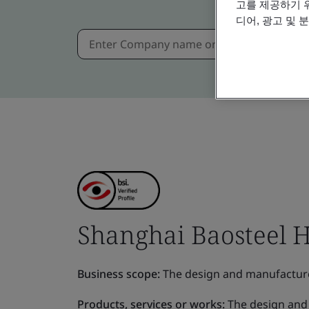
고를 제공하기 
디어, 광고 및 
Shanghai Baosteel Hi
Business scope:
The design and manufacture
Products, services or works:
The design and