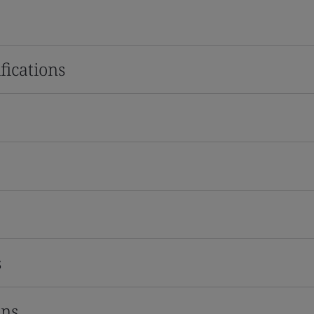
fications
s
ons