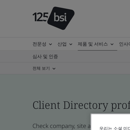
전문성
산업
제품 및 서비스
인사
심사 및 인증
전체 보기
Client Directory prof
Check company, site and product cert
우리는 소셜 미