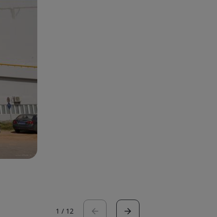
1
/
12