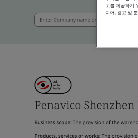
고를 제공하기 
디어, 광고 및 
Penavico Shenzhen 
Business scope:
The provision of the wareho
Products, services or works:
The provision o