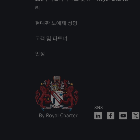
리
현대판 노예제 성명
고객 및 파트너
인정
SNS