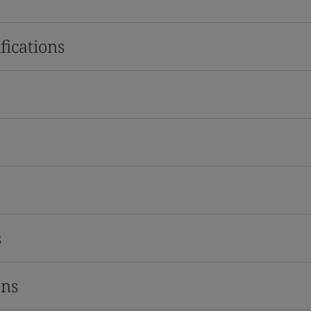
fications
s
ons