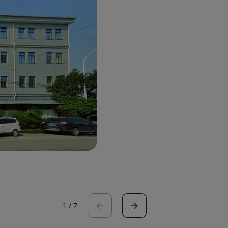
1
/
7