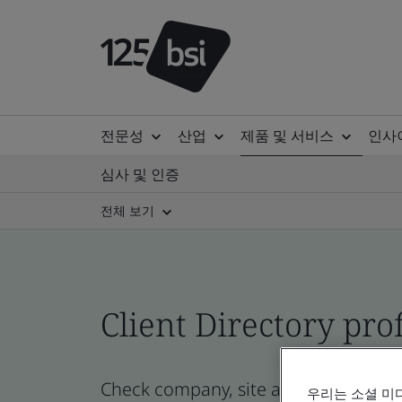
전문성
산업
제품 및 서비스
인사
심사 및 인증
전체 보기
Client Directory prof
Check company, site and product cert
우리는 소셜 미