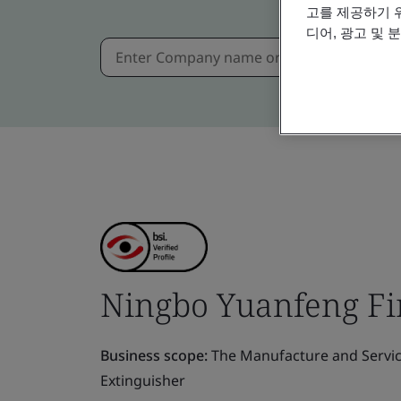
고를 제공하기 
디어, 광고 및 
Ningbo Yuanfeng Fir
Business scope:
The Manufacture and Service 
Extinguisher