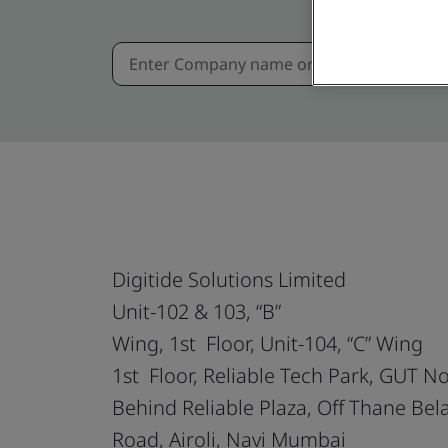
Digitide Solutions Limited
Unit-102 & 103, “B”
Wing, 1st Floor, Unit-104, “C” Wing
1st Floor, Reliable Tech Park, GUT N
Behind Reliable Plaza, Off Thane Bel
Road, Airoli, Navi Mumbai