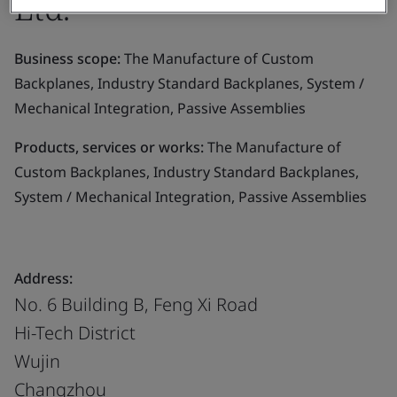
Ltd.
Business scope:
The Manufacture of Custom
Backplanes, Industry Standard Backplanes, System /
Mechanical Integration, Passive Assemblies
Products, services or works:
The Manufacture of
Custom Backplanes, Industry Standard Backplanes,
System / Mechanical Integration, Passive Assemblies
Address:
No. 6 Building B, Feng Xi Road
Hi-Tech District
Wujin
Changzhou