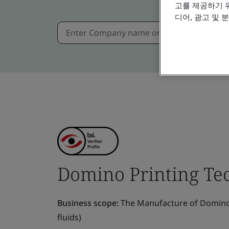
고를 제공하기 
디어, 광고 및 
Domino Printing Te
Business scope:
The Manufacture of Domino I
fluids)