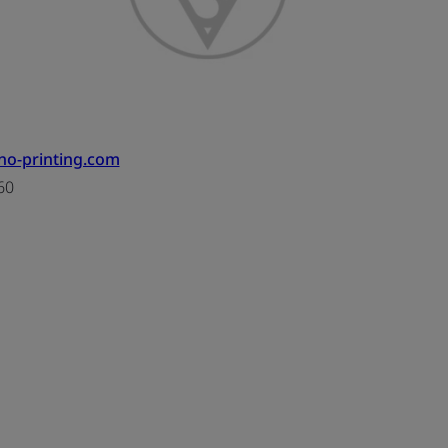
no-printing.com
60