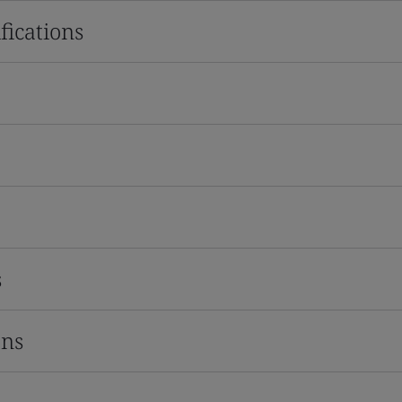
fications
s
ons