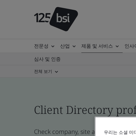
전문성
산업
제품 및 서비스
인사
심사 및 인증
전체 보기
Client Directory prof
Check company, site and product cert
우리는 소셜 미