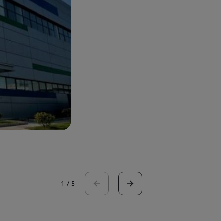
1
/
5