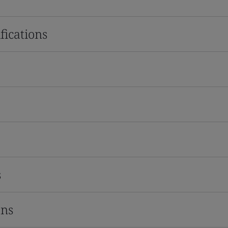
fications
s
ons