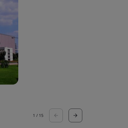
1
/
15