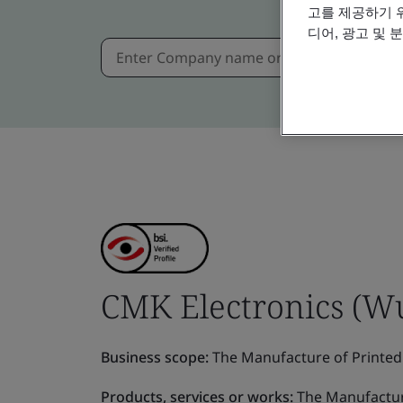
고를 제공하기 
디어, 광고 및 
CMK Electronics (Wux
Business scope:
The Manufacture of Printed 
Products, services or works:
The Manufacture