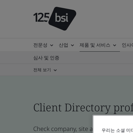
전문성
산업
제품 및 서비스
인사
심사 및 인증
전체 보기
Client Directory prof
Check company, site and product cert
우리는 소셜 미