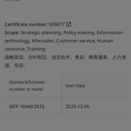
Certificate number:
559677
Scope:
Strategic planning, Policy making, Information
technology, Aftersales, Customer service, Human
resource, Training.
战略策划、方针制定、信息技术、售后、顾客服务、人力资
源、培训。
Standard/Scheme
Start Date
number or name
IATF 16949:2016
2023-12-05