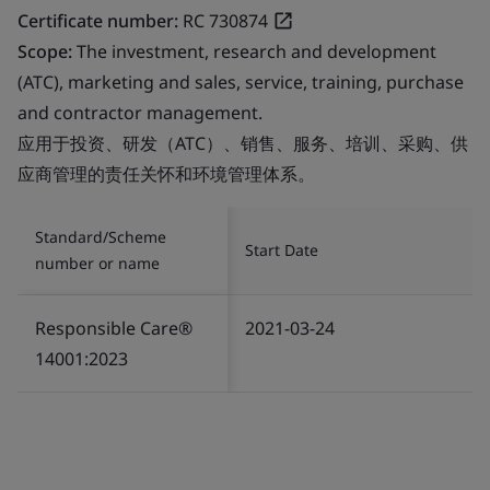
Certificate number:
RC 730874
Scope:
The investment, research and development
(ATC), marketing and sales, service, training, purchase
and contractor management.
应用于投资、研发（ATC）、销售、服务、培训、采购、供
应商管理的责任关怀和环境管理体系。
Standard/Scheme
Start Date
number or name
Responsible Care®
2021-03-24
14001:2023