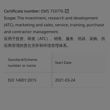
Certificate number:
EMS 733776
Scope:
The investment, research and development
(ATC), marketing and sales, service, training, purchase
and contractor management.
应用于投资、研发（ATC）、销售、服务、培训、采购、供
应商管理的责任关怀和环境管理体系。
Standard/Scheme
Start Date
number or name
ISO 14001:2015
2021-03-24