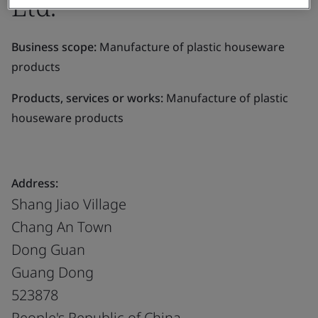
Ltd.
Business scope:
Manufacture of plastic houseware
products
Products, services or works:
Manufacture of plastic
houseware products
Address:
Shang Jiao Village
Chang An Town
Dong Guan
Guang Dong
523878
People's Republic of China