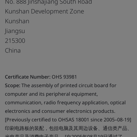
No. 888 Jinshajiang South Road
Kunshan Development Zone
Kunshan
Jiangsu
215300
China
Certificate Number:
OHS 93981
Scope:
The assembly of printed circuit board for
computer and its peripheral equipment,
communication, radio frequency application, optical
electronics and consumer electronics products.
[Previously certified to OHSAS 18001 since 2005–08-19]
印刷电路板的装配，包括电脑及其周边设备、通信类产品、
光电产品及消费电子产品。 [自2005年08月19日通过了