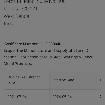
Lords Building, Suite No. 406
Kolkata 700 071
West Bengal
India
Certificate Number:
OHS 550040
Scope:
The Manufacture and Supply of CI and DI
casting, Fabrication of Mild Steel Gratings & Sheet
Metal Products.
Original Registration
Effective Date
Las
Date
2021-03-04
2024-05-24
20