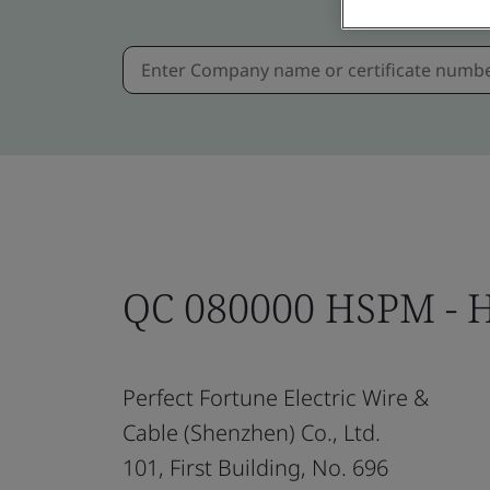
QC 080000 HSPM - H
Perfect Fortune Electric Wire &
Cable (Shenzhen) Co., Ltd.
101, First Building, No. 696