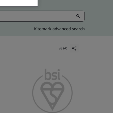
Kitemark advanced search
공유: