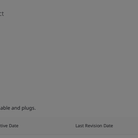
ct
cable and plugs.
ctive Date
Last Revision Date