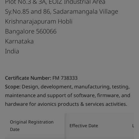
Plot No.3 & 3A, EOIZ Industrial Area
Sy.No.85 and 86, Sadaramangala Village
Krishnarajapuram Hobli
Bangalore 560066
Karnataka
India
Certificate Number:
FM 738333
Scope:
Design, development, manufacturing, testing,
maintenance and support of software, firmware, and
hardware for avionics products & services activities.
Original Registration
Effective Date
Las
Date