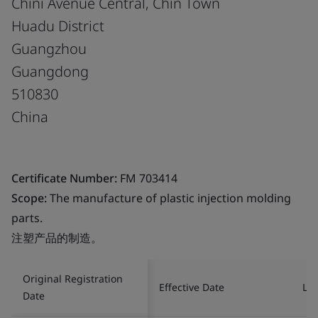
Chini Avenue Central, Chin Town
Huadu District
Guangzhou
Guangdong
510830
China
Certificate Number:
FM 703414
Scope:
The manufacture of plastic injection molding
parts.
注塑产品的制造。
Original Registration
Effective Date
Las
Date